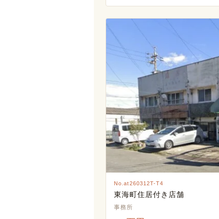
No.at260312T-T4
東海町住居付き店舗
事務所