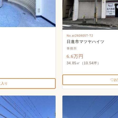
No.at260805T-T2
日進市マツヤハイツ
事務所
6.6万円
34.85㎡（10.54坪）
お
に入り