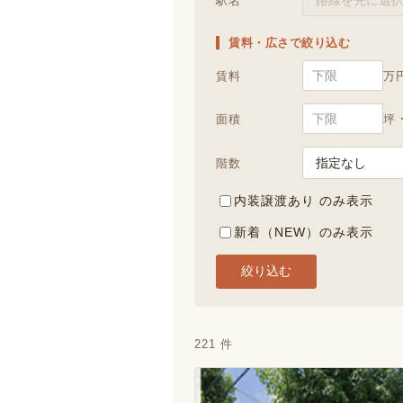
駅名
賃料・広さで絞り込む
賃料
万
面積
坪 
階数
内装譲渡あり のみ表示
新着（NEW）のみ表示
絞り込む
221 件