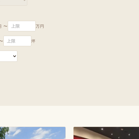
円 〜
万円
〜
坪