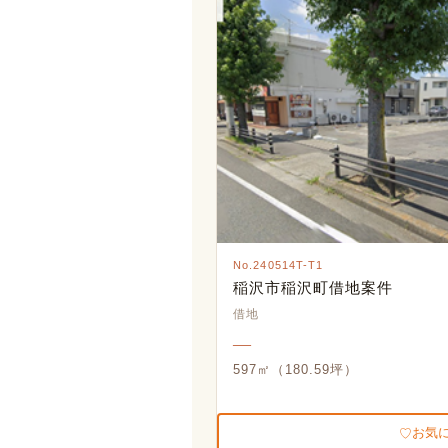
No.240514T-T1
稲沢市稲沢町借地案件
借地
―
597㎡（180.59坪）
お気