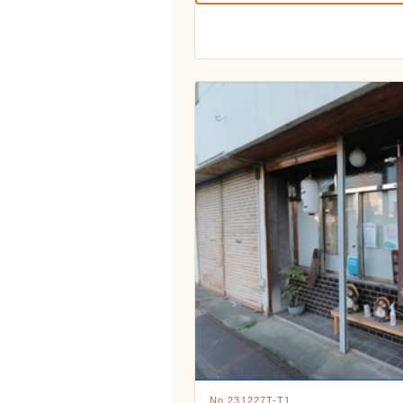
No.231227T-T1