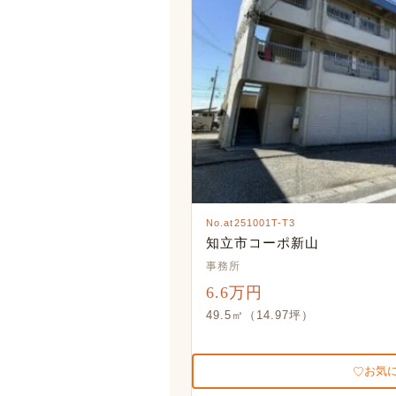
No.at251001T-T3
知立市コーポ新山
事務所
6.6万円
49.5㎡（14.97坪）
お気