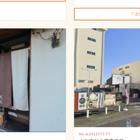
お
No.at251217T-T7