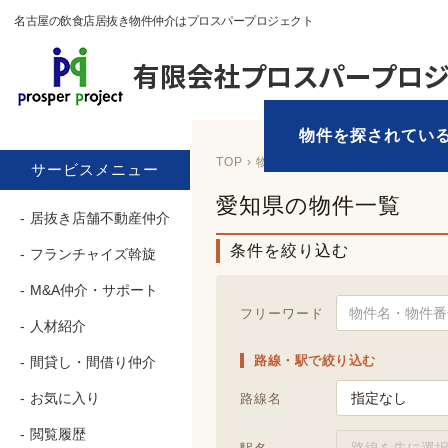
名古屋の飲食店居抜き物件仲介はプロスパープロジェクト
物件を探されてい
TOP
›
物件を探す
› 愛知県
サービスメニュー
愛知県の物件一覧
居抜き店舗不動産仲介
条件を絞り込む
フランチャイズ斡旋
M&A仲介・サポート
フリーワード
人材紹介
路線・駅で絞り込む
間貸し・間借り仲介
お気に入り
路線名
閲覧履歴