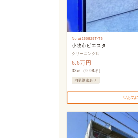
No.at250825T-T6
小牧市ピエスタ
クリーニング店
6.6万円
33㎡（9.98坪）
内装譲渡あり
お気