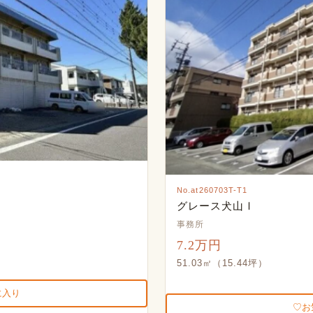
No.at260703T-T1
グレース犬山Ⅰ
事務所
7.2万円
51.03㎡（15.44坪）
に入り
お