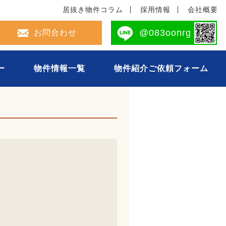
居抜き物件コラム
採用情報
会社概要
2-694-0493
@083oonrg
お問合わせ
ー
物件情報一覧
物件紹介ご依頼フォーム