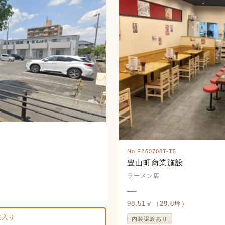
No.F260708T-T5
豊山町商業施設
ラーメン店
―
98.51㎡（29.8坪）
に入り
内装譲渡あり