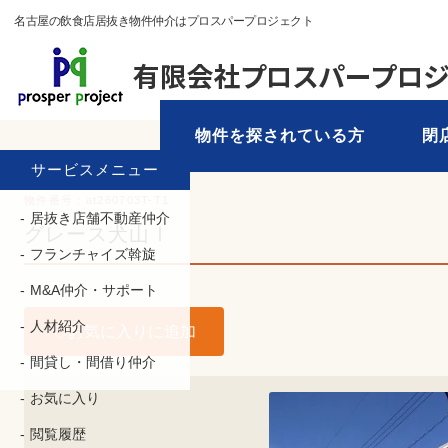
名古屋の飲食店居抜き物件仲介はプロスパープロジェクト
物件を探されている方
閉
TOP
›
物件を探す
› 愛知県 › 犬山市
サービスメニュー
物件番号：at260703T-T1
居抜き店舗不動産仲介
グレース犬山Ⅰ
フランチャイズ斡旋
M&A仲介・サポート
人材紹介
お気に入りに追加
間貸し・間借り仲介
お気に入り
閲覧履歴