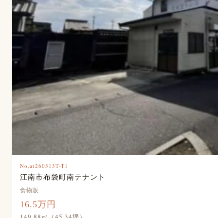
No.at260513T-T1
江南市布袋町南テナント
食物販
16.5万円
149.88㎡（45.34坪）