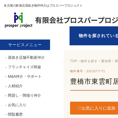
名古屋の飲食店居抜き物件仲介はプロスパープロジェクト
物件を探されてい
サービスメニュー
居抜き店舗不動産仲介
TOP
›
物件を探す
› 愛知県 › 
フランチャイズ斡旋
物件番号：231227T-T1
M&A仲介・サポート
豊橋市東雲町
人材紹介
間貸し・間借り仲介
お気に入り
お気に入りに追加
閲覧履歴