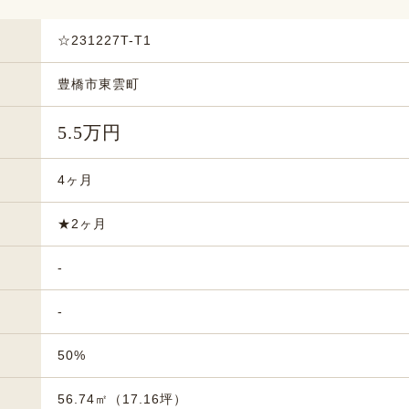
☆231227T-T1
豊橋市東雲町
5.5万円
4ヶ月
★2ヶ月
-
-
50%
56.74㎡（17.16坪）