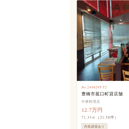
No.240829T-T2
豊橋市菰口町貸店舗
中華料理店
12.7万円
71.33㎡（21.58坪）
内装譲渡あり