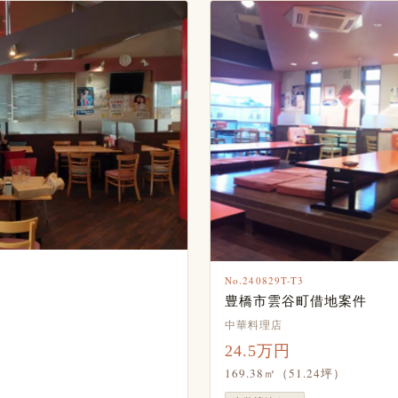
No.240829T-T3
豊橋市雲谷町借地案件
中華料理店
24.5万円
169.38㎡（51.24坪）