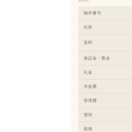
SPEC
物件番号
住所
賃料
保証金・敷金
礼金
共益費
管理費
償却
面積