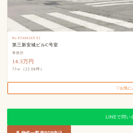
No.F260626T-T2
第三新安城ビルC号室
事務所
14.3万円
73㎡（22.08坪）
お気に
LINEで問
📄 物件一覧表PDF申込