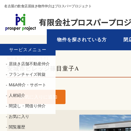
名古屋の飲食店居抜き物件仲介はプロスパープロジェクト
物件を探されている方
閉
TOP
›
物件を探す
› 愛知県 › 安城市
サービスメニュー
物件番号：F260410T-T1
居抜き店舗不動産仲介
安城市ビレッジ篠目童子A
フランチャイズ斡旋
M&A仲介・サポート
人材紹介
お気に入りに追加
間貸し・間借り仲介
お気に入り
閲覧履歴