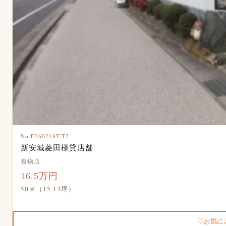
No.F260218T-T2
新安城菱田様貸店舗
着物店
16.5万円
50㎡（15.13坪）
お気に