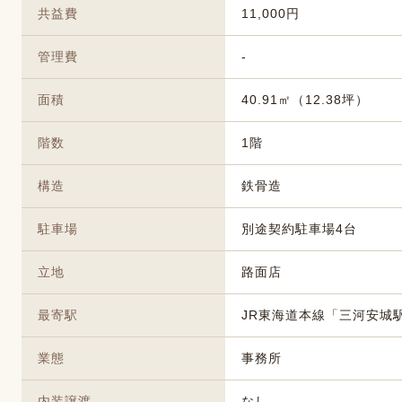
共益費
11,000円
管理費
-
面積
40.91㎡（12.38坪）
階数
1階
構造
鉄骨造
駐車場
別途契約駐車場4台
立地
路面店
最寄駅
JR東海道本線「三河安城
業態
事務所
内装譲渡
なし