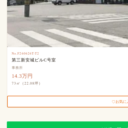
No.F260626T-T2
第三新安城ビルC号室
事務所
14.3万円
73㎡（22.08坪）
お気に