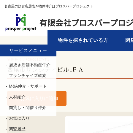
名古屋の飲食店居抜き物件仲介はプロスパープロジェクト
物件を探されている方
閉
TOP
›
物件を探す
› 愛知県 › 西尾市
サービスメニュー
物件番号：F260612T-T1
居抜き店舗不動産仲介
西尾市サンシティビル1F-A
フランチャイズ斡旋
M&A仲介・サポート
人材紹介
お気に入りに追加
間貸し・間借り仲介
お気に入り
閲覧履歴