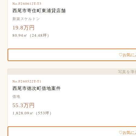
No.F260612T-T3
西尾市寄住町東浦貸店舗
新築スケルトン
19.8万円
80.94㎡（24.48坪）
お気に
写真を準
No.F260522T-T1
西尾市徳次町借地案件
借地
55.3万円
1,828.09㎡（553坪）
お気に