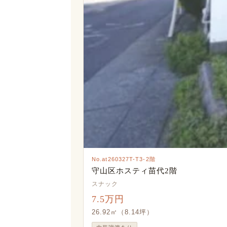
No.at260327T-T3-2階
守山区ホスティ苗代2階
スナック
7.5万円
26.92㎡（8.14坪）