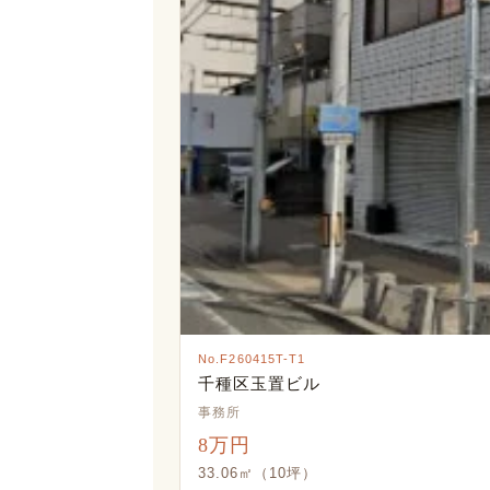
No.F260415T-T1
千種区玉置ビル
事務所
8万円
33.06㎡（10坪）