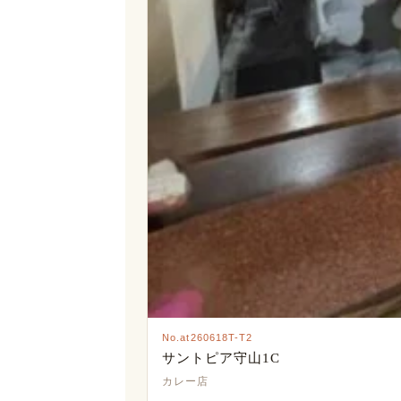
No.at260618T-T2
サントピア守山1C
カレー店