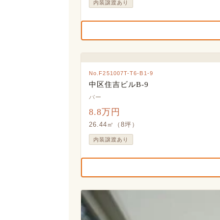
内装譲渡あり
No.F251007T-T6-B1-9
中区住吉ビルB-9
バー
8.8万円
26.44㎡（8坪）
内装譲渡あり