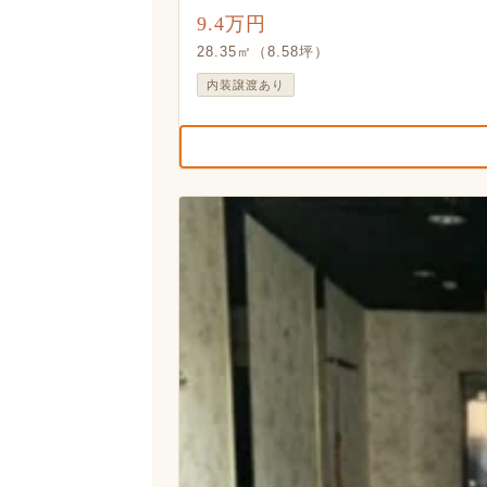
9.4万円
28.35㎡（8.58坪）
内装譲渡あり