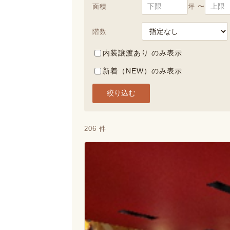
面積
坪 〜
階数
内装譲渡あり のみ表示
新着（NEW）のみ表示
絞り込む
206 件