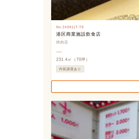
No.240911T-T8
港区商業施設飲食店
焼肉店
―
231.4㎡（70坪）
内装譲渡あり