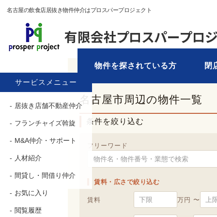
名古屋の飲食店居抜き物件仲介はプロスパープロジェクト
物件を探されている方
閉
TOP
›
物件を探す
› 名古屋市
サービスメニュー
名古屋市周辺の物件一覧
居抜き店舗不動産仲介
条件を絞り込む
フランチャイズ斡旋
M&A仲介・サポート
フリーワード
人材紹介
間貸し・間借り仲介
賃料・広さで絞り込む
お気に入り
賃料
万円 〜
閲覧履歴