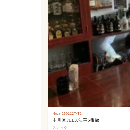
No.at250122T-T2
中川区FLEX法華6番館
スナック