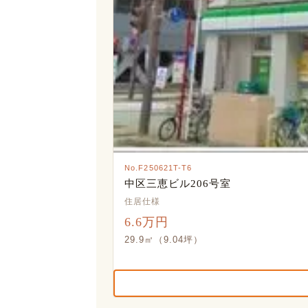
No.F250621T-T6
中区三恵ビル206号室
住居仕様
6.6万円
29.9㎡（9.04坪）