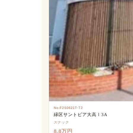
No.F250621T-T2
緑区サントピア大高Ⅰ3A
スナック
8.8万円