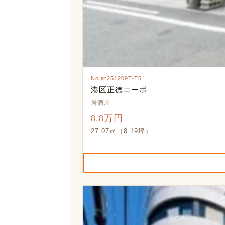
No.at251209T-T5
港区正徳コーポ
居酒屋
8.8万円
27.07㎡（8.19坪）