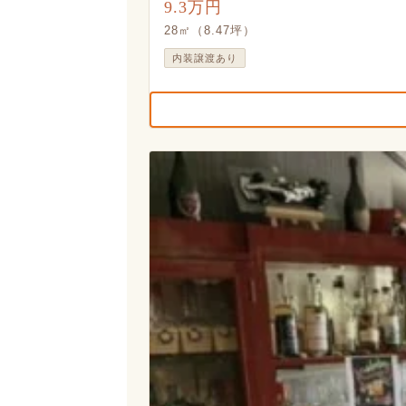
9.3万円
28㎡（8.47坪）
内装譲渡あり