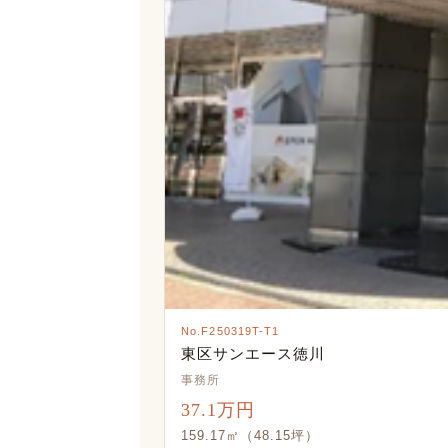
No.F250319T-T1
東区サンエース徳川
事務所
37.1万円
159.17㎡（48.15坪）