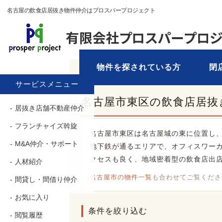
名古屋の飲食店居抜き物件仲介はプロスパープロジェクト
物件を探されている方
閉
TOP
›
物件を探す
› 東区
サービスメニュー
名古屋市東区の飲食店居抜
居抜き店舗不動産仲介
フランチャイズ斡旋
名古屋市東区は名古屋城の東に位置し
M&A仲介・サポート
地下鉄が通るエリアで、オフィスワー
クセスも良く、地域密着型の飲食店出
人材紹介
名古屋市の物件一覧
も合わせてご覧くださ
間貸し・間借り仲介
お気に入り
条件を絞り込む
閲覧履歴