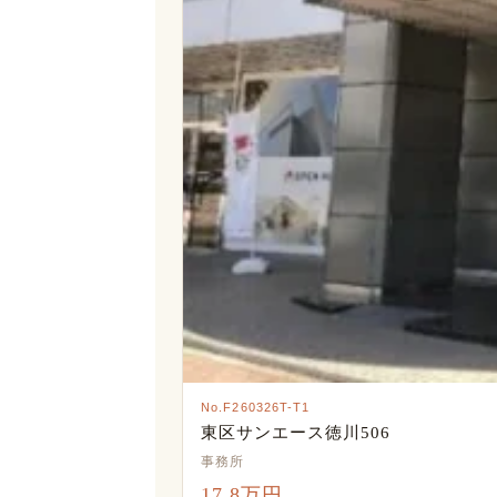
No.F260326T-T1
東区サンエース徳川506
事務所
17.8万円