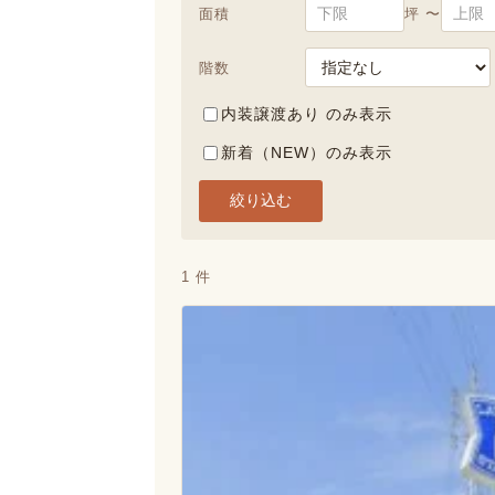
面積
坪 〜
階数
内装譲渡あり のみ表示
新着（NEW）のみ表示
絞り込む
1 件