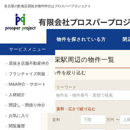
名古屋の飲食店居抜き物件仲介はプロスパープロジェクト
物件を探されている方
閉
TOP
›
物件を探す
› 南栄駅
サービスメニュー
南栄駅周辺の物件一覧
居抜き店舗不動産仲介
条件を絞り込む
フランチャイズ斡旋
M&A仲介・サポート
フリーワード
人材紹介
間貸し・間借り仲介
賃料・広さで絞り込む
お気に入り
賃料
万円 〜
閲覧履歴