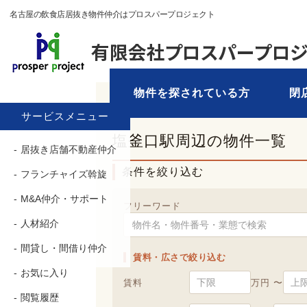
名古屋の飲食店居抜き物件仲介はプロスパープロジェクト
物件を探されている方
閉
TOP
›
物件を探す
› 塩釜口駅
サービスメニュー
塩釜口駅周辺の物件一覧
居抜き店舗不動産仲介
条件を絞り込む
フランチャイズ斡旋
M&A仲介・サポート
フリーワード
人材紹介
間貸し・間借り仲介
賃料・広さで絞り込む
お気に入り
賃料
万円 〜
閲覧履歴