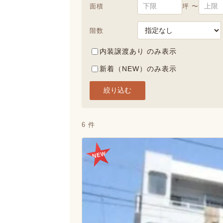
面積
坪 〜
階数
内装譲渡あり のみ表示
新着（NEW）のみ表示
絞り込む
6 件
NEW