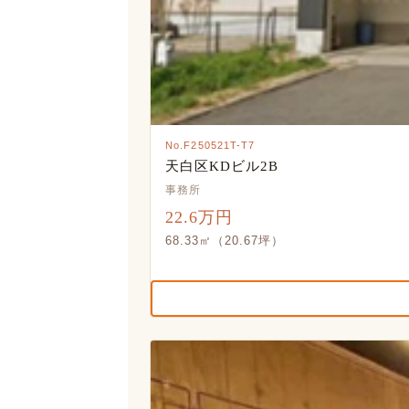
No.F250521T-T7
天白区KDビル2B
事務所
22.6万円
68.33㎡（20.67坪）