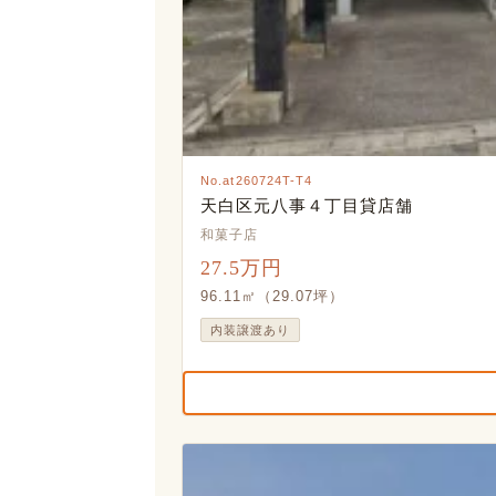
No.at260724T-T4
天白区元八事４丁目貸店舗
和菓子店
27.5万円
96.11㎡（29.07坪）
内装譲渡あり