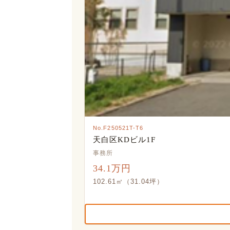
No.F250521T-T6
天白区KDビル1F
事務所
34.1万円
102.61㎡（31.04坪）