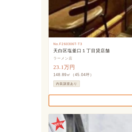
No.F260306T-T3
天白区塩釜口１丁目貸店舗
ラーメン店
23.1万円
148.89㎡（45.04坪）
内装譲渡あり
NEW