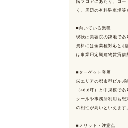
階フロアにあたり、ロー
く、周辺の有料駐車場等
■向いている業種
現状は美容院の跡地であ
資料には全業種対応と明
は事業用定期建物賃貸借
■ターゲット客層
栄エリアの都市型ビル3
（46.6坪）と中規模
クールや事務所利用も想
の相性が高いといえます
■メリット・注意点