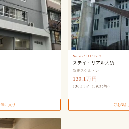
No.at260115T-T7
ステイ・リアル大須
新築スケルトン
130.1万円
130.11㎡（39.36坪）
お気に入り
お気に