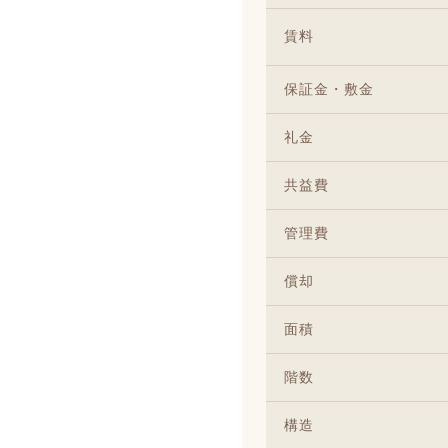
賃料
保証金・敷金
礼金
共益費
管理費
償却
面積
階数
構造