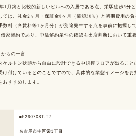
23年1月築と比較的新しいビルへの入居である点、栄駅徒歩5分
しては、礼金2ヶ月・保証金8ヶ月（償却30%）と初期費用の
手数料（各賃料等1ヶ月分）が別途発生する点を事前に把握し
期借家契約であり、中途解約条件の確認も出店判断において重
トからの一言
スケルトン状態から自由に設計できる中規模フロアが出ること
受け付けているとのことですので、具体的な業態イメージをお
をおすすめします。
■F260708T-T7
名古屋市中区栄3丁目