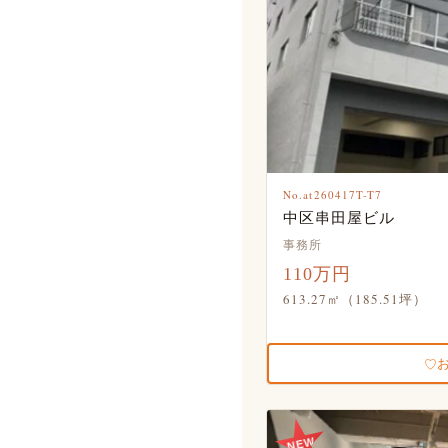
No.at260417T-T7
中区串田屋ビル
事務所
110万円
613.27㎡（185.51坪）
NEW