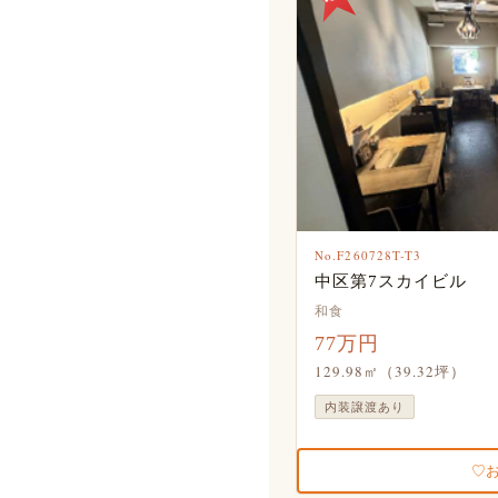
No.F260728T-T3
中区第7スカイビル
和食
77万円
129.98㎡（39.32坪）
内装譲渡あり