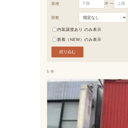
面積
坪 〜
階数
内装譲渡あり のみ表示
新着（NEW）のみ表示
絞り込む
5 件