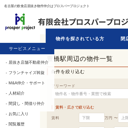
名古屋の飲食店居抜き物件仲介はプロスパープロジェクト
物件を探されている方
閉
TOP
›
物件を探す
› 豊橋駅
サービスメニュー
豊橋駅周辺の物件一覧
居抜き店舗不動産仲介
条件を絞り込む
フランチャイズ斡旋
M&A仲介・サポート
フリーワード
人材紹介
間貸し・間借り仲介
賃料・広さで絞り込む
お気に入り
賃料
万円 〜
閲覧履歴