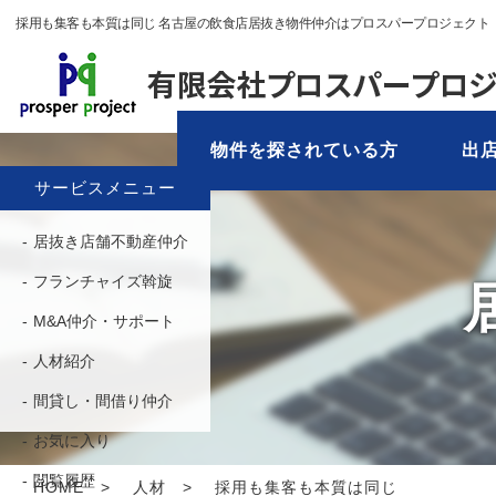
採用も集客も本質は同じ 名古屋の飲食店居抜き物件仲介はプロスパープロジェクト
物件を探されている方
出店
サービスメニュー
居抜き店舗不動産仲介
フランチャイズ斡旋
M&A仲介・サポート
人材紹介
間貸し・間借り仲介
お気に入り
閲覧履歴
HOME
人材
採用も集客も本質は同じ