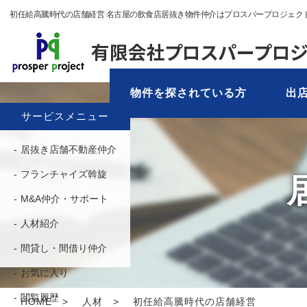
初任給高騰時代の店舗経営 名古屋の飲食店居抜き物件仲介はプロスパープロジェク
物件を探されている方
出店
サービスメニュー
居抜き店舗不動産仲介
フランチャイズ斡旋
M&A仲介・サポート
人材紹介
間貸し・間借り仲介
お気に入り
閲覧履歴
HOME
人材
初任給高騰時代の店舗経営