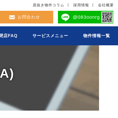
居抜き物件コラム
採用情報
会社概要
2-694-0493
@083oonrg
お問合わせ
閉店FAQ
サービスメニュー
物件情報一覧
ム
A)