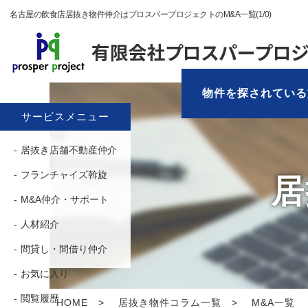
名古屋の飲食店居抜き物件仲介はプロスパープロジェクトのM&A一覧(1/0)
物件を探されている
サービスメニュー
居抜き店舗不動産仲介
フランチャイズ斡旋
居
M&A仲介・サポート
人材紹介
間貸し・間借り仲介
お気に入り
閲覧履歴
HOME
居抜き物件コラム一覧
M&A一覧