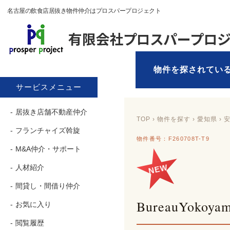
名古屋の飲食店居抜き物件仲介はプロスパープロジェクト
物件を探されてい
サービスメニュー
居抜き店舗不動産仲介
TOP
›
物件を探す
› 愛知県 › 
フランチャイズ斡旋
物件番号：F260708T-T9
M&A仲介・サポート
NEW
人材紹介
間貸し・間借り仲介
BureauYokoya
お気に入り
閲覧履歴