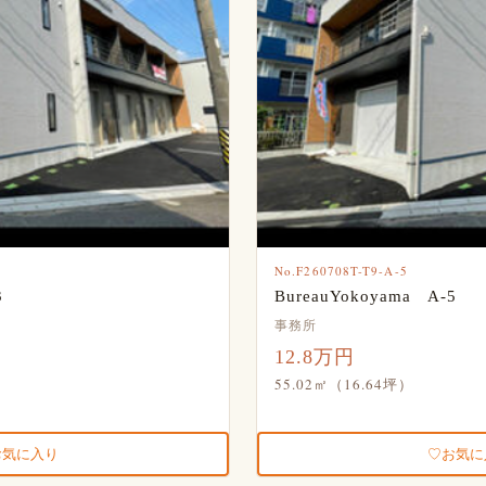
No.F260708T-T9-A-5
3
BureauYokoyama A-5
事務所
12.8万円
55.02㎡（16.64坪）
お気に入り
お気に