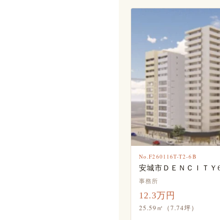
No.F260116T-T2-6B
安城市ＤＥＮＣＩＴＹ6
事務所
12.3万円
25.59㎡（7.74坪）