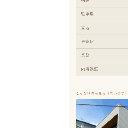
構造
駐車場
立地
最寄駅
業態
内装譲渡
こんな物件も見られています