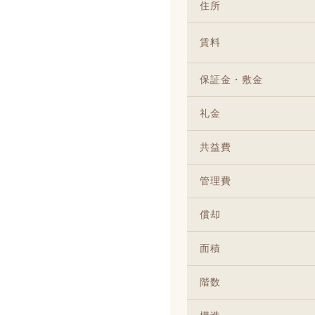
住所
賃料
保証金・敷金
礼金
共益費
管理費
償却
面積
階数