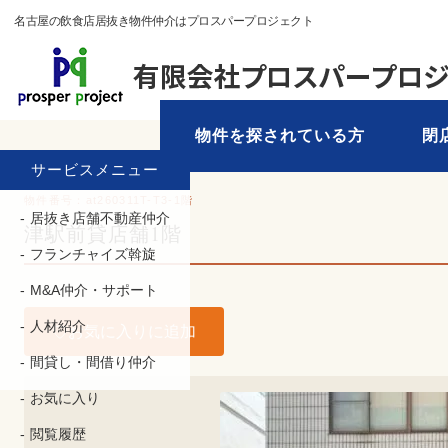
名古屋の飲食店居抜き物件仲介はプロスパープロジェクト
物件を探されている方
閉
TOP
›
物件を探す
› 三重県 › 津市
サービスメニュー
物件番号：at260311T-T3-1階
居抜き店舗不動産仲介
津駅前貸店舗1階
フランチャイズ斡旋
M&A仲介・サポート
人材紹介
お気に入りに追加
間貸し・間借り仲介
お気に入り
閲覧履歴