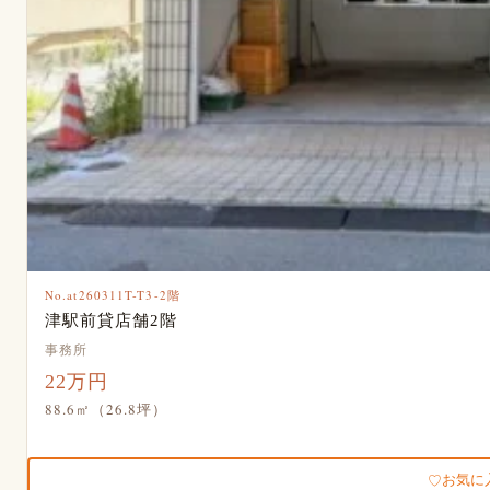
No.at260311T-T3-2階
津駅前貸店舗2階
事務所
22万円
88.6㎡（26.8坪）
お気に