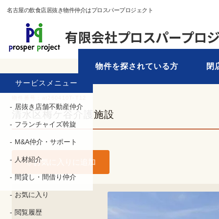
名古屋の飲食店居抜き物件仲介はプロスパープロジェクト
物件を探されている方
閉
TOP
›
物件を探す
› 静岡県 › 静岡市
サービスメニュー
物件番号：at260410T-T12
居抜き店舗不動産仲介
清水区梅ケ谷介護施設
フランチャイズ斡旋
M&A仲介・サポート
人材紹介
お気に入りに追加
間貸し・間借り仲介
お気に入り
閲覧履歴