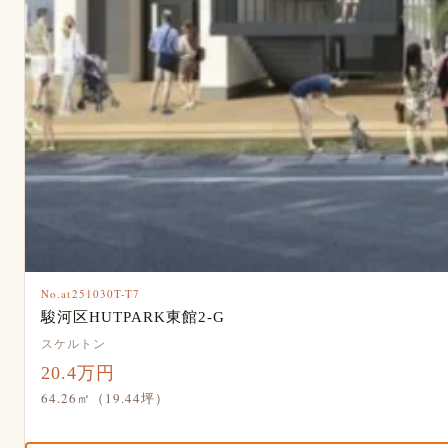
No.at251030T-T7
駿河区HUTPARK東館2-G
スケルトン
20.4万円
64.26㎡（19.44坪）