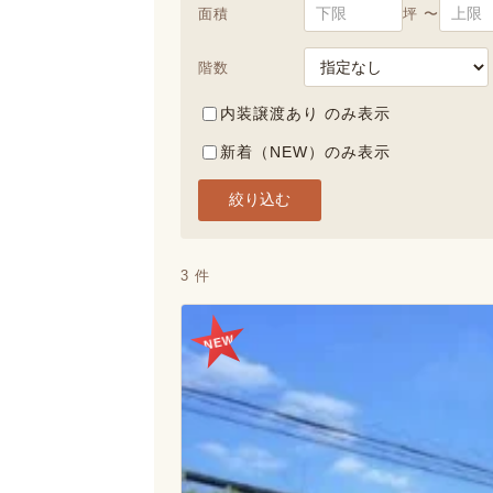
面積
坪 〜
階数
内装譲渡あり のみ表示
新着（NEW）のみ表示
絞り込む
3 件
NEW