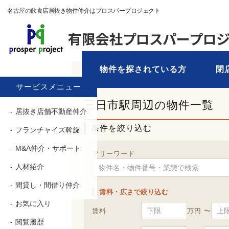
名古屋の飲食店居抜き物件仲介はプロスパープロジェクト
物件を探されている方
閉
TOP
›
物件を探す
› 三日市駅
サービスメニュー
三日市駅周辺の物件一覧
居抜き店舗不動産仲介
条件を絞り込む
フランチャイズ斡旋
M&A仲介・サポート
フリーワード
人材紹介
間貸し・間借り仲介
賃料・広さで絞り込む
お気に入り
賃料
万円 〜
閲覧履歴