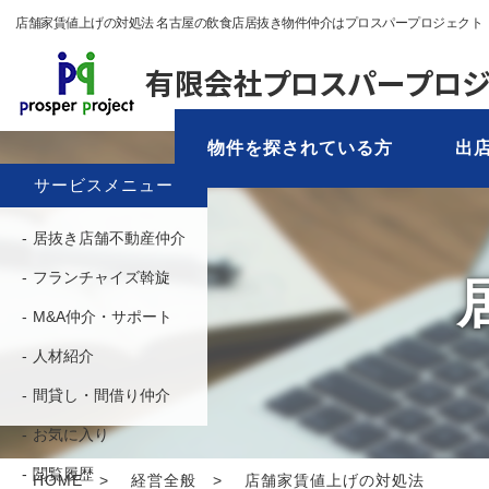
店舗家賃値上げの対処法 名古屋の飲食店居抜き物件仲介はプロスパープロジェクト
物件を探されている方
出店
サービスメニュー
居抜き店舗不動産仲介
フランチャイズ斡旋
M&A仲介・サポート
人材紹介
間貸し・間借り仲介
お気に入り
閲覧履歴
HOME
経営全般
店舗家賃値上げの対処法