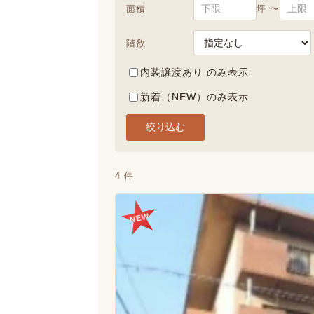
面積
坪 〜
階数
内装譲渡あり のみ表示
新着（NEW）のみ表示
絞り込む
4 件
NEW