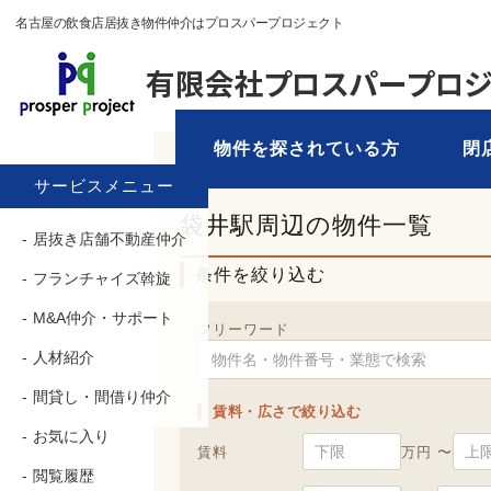
名古屋の飲食店居抜き物件仲介はプロスパープロジェクト
物件を探されている方
閉
TOP
›
物件を探す
› 袋井駅
サービスメニュー
袋井駅周辺の物件一覧
居抜き店舗不動産仲介
条件を絞り込む
フランチャイズ斡旋
M&A仲介・サポート
フリーワード
人材紹介
間貸し・間借り仲介
賃料・広さで絞り込む
お気に入り
賃料
万円 〜
閲覧履歴