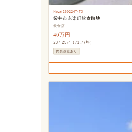
No.at260224T-T3
袋井市永楽町飲食跡地
飲食店
40万円
237.25㎡（71.77坪）
内装譲渡あり