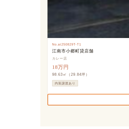
No.at250829T-T1
江南市小郷町貸店舗
カレー店
18万円
98.63㎡（29.84坪）
内装譲渡あり