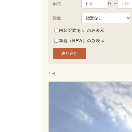
面積
坪 〜
階数
内装譲渡あり のみ表示
新着（NEW）のみ表示
絞り込む
2 件