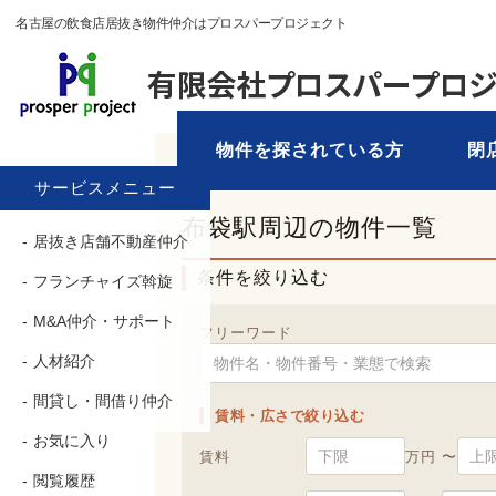
名古屋の飲食店居抜き物件仲介はプロスパープロジェクト
物件を探されている方
閉
TOP
›
物件を探す
› 布袋駅
サービスメニュー
布袋駅周辺の物件一覧
居抜き店舗不動産仲介
条件を絞り込む
フランチャイズ斡旋
M&A仲介・サポート
フリーワード
人材紹介
間貸し・間借り仲介
賃料・広さで絞り込む
お気に入り
賃料
万円 〜
閲覧履歴