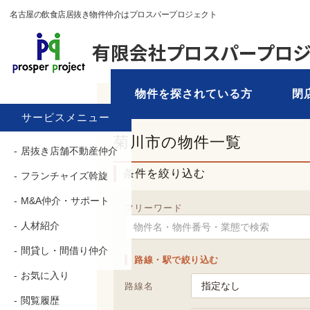
名古屋の飲食店居抜き物件仲介はプロスパープロジェクト
物件を探されている方
閉
TOP
›
物件を探す
› 菊川市
サービスメニュー
菊川市の物件一覧
居抜き店舗不動産仲介
条件を絞り込む
フランチャイズ斡旋
M&A仲介・サポート
フリーワード
人材紹介
間貸し・間借り仲介
路線・駅で絞り込む
お気に入り
路線名
閲覧履歴