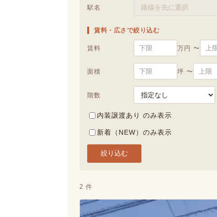
駅名
賃料・広さで絞り込む
賃料
万円 〜
面積
坪 〜
階数
内装譲渡あり のみ表示
新着（NEW）のみ表示
絞り込む
2 件